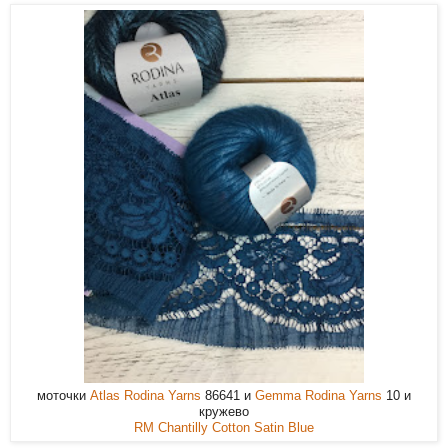
моточки
Atlas Rodina Yarns
86641 и
Gemma Rodina Yarns
10 и
кружево
RM Chantilly Cotton Satin Blue