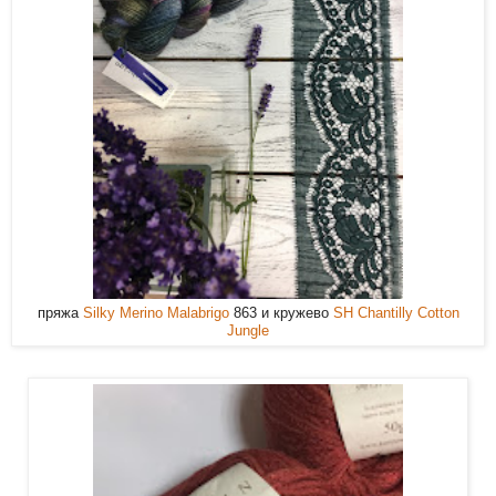
пряжа
Silky Merino Malabrigo
863 и кружево
SH Chantilly Cotton
Jungle