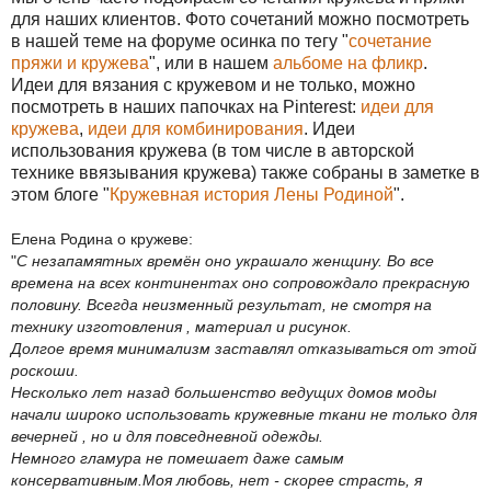
для наших клиентов. Фото сочетаний можно посмотреть
в нашей теме на форуме осинка по тегу "
сочетание
пряжи и кружева
", или в нашем
альбоме на фликр
.
Идеи для вязания с кружевом и не только, можно
посмотреть в наших папочках на Pinterest:
идеи для
кружева
,
идеи для комбинирования
. Идеи
использования кружева (в том числе в авторской
технике ввязывания кружева) также собраны в заметке в
этом блоге "
Кружевная история Лены Родиной
".
Елена Родина о кружеве:
"
С незапамятных времён оно украшало женщину. Во все
времена на всех континентах оно сопровождало прекрасную
половину. Всегда неизменный результат, не смотря на
технику изготовления , материал и рисунок.
Долгое время минимализм заставлял отказываться от этой
роскоши.
Несколько лет назад большенство ведущих домов моды
начали широко использовать кружевные ткани не только для
вечерней , но и для повседневной одежды.
Немного гламура не помешает даже самым
консервативным.
Моя любовь, нет - скорее страсть, я