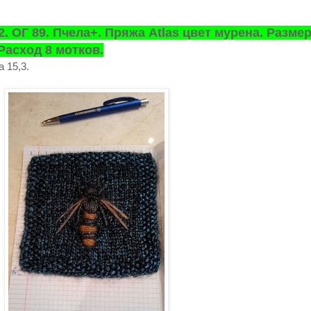
. ОГ 89. Пчела+. Пряжа Atlas цвет мурена. Размер
Расход 8 мотков.
 15,3.