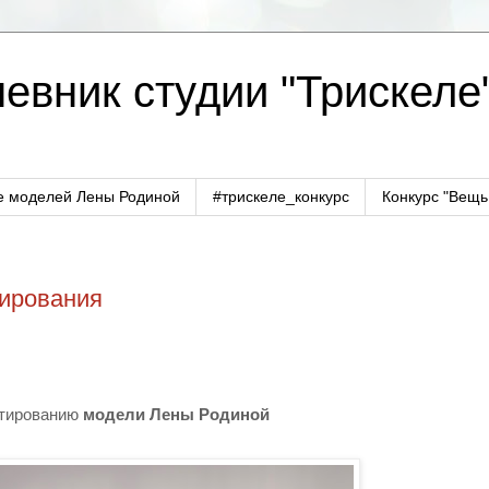
евник студии "Трискеле
е моделей Лены Родиной
#трискеле_конкурс
Конкурс "Вещь
тирования
стированию
модели Лены Родиной