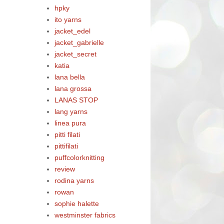
hpky
ito yarns
jacket_edel
jacket_gabrielle
jacket_secret
katia
lana bella
lana grossa
LANAS STOP
lang yarns
linea pura
pitti filati
pittifilati
puffcolorknitting
review
rodina yarns
rowan
sophie halette
westminster fabrics