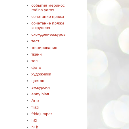
события меринос
rodina yarns
сочетание пряжи
сочетание пряжи
и кружева
схождениеажуров
тест
тестирование
ткани
топ
фото
художники
цветок
экскурсия
anny blatt
Arte
filati
fridajumper
h&h
.
h+h