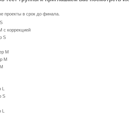
е проекты в срок до финала.
 S
M с коррекцией
р S
ер M
р M
 M
 L
р S
 L
M