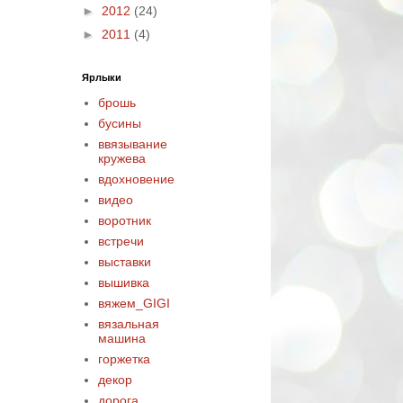
►
2012
(24)
►
2011
(4)
Ярлыки
брошь
бусины
ввязывание
кружева
вдохновение
видео
воротник
встречи
выставки
вышивка
вяжем_GIGI
вязальная
машина
горжетка
декор
дорога