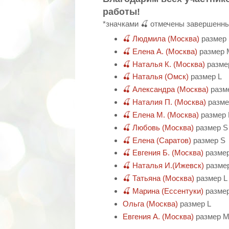
работы!
*значками 🍒 отмечены завершенны
🍒 Людмила (Москва)
размер
🍒 Елена А. (Москва)
размер 
🍒 Наталья К. (Москва)
разме
🍒 Наталья (Омск)
размер L
🍒 Александра (Москва)
разм
🍒 Наталия П. (Москва)
разме
🍒 Елена М. (Москва)
размер
🍒 Любовь (Москва)
размер S
🍒 Елена (Саратов)
размер S
🍒 Евгения Б. (Москва)
размер
🍒 Наталья И.(Ижевск)
разме
🍒 Татьяна (Москва)
размер L
🍒 Марина (Ессентуки)
размер
Ольга (Москва)
размер L
Евгения А. (Москва)
размер 