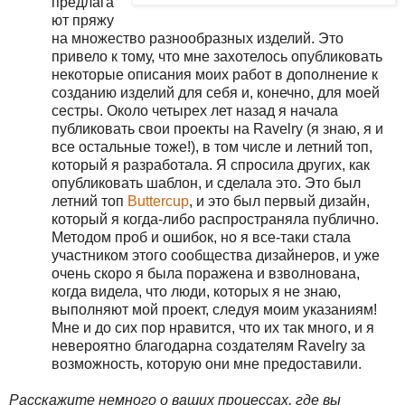
предлага
ют пряжу
на множество разнообразных изделий. Это
привело к тому, что мне захотелось опубликовать
некоторые описания моих работ в дополнение к
созданию изделий для себя и, конечно, для моей
сестры. Около четырех лет назад я начала
публиковать свои проекты на Ravelry (я знаю, я и
все остальные тоже!), в том числе и летний топ,
который я разработала. Я спросила других, как
опубликовать шаблон, и сделала это. Это был
летний топ
Buttercup
, и это был первый дизайн,
который я когда-либо распространяла публично.
Методом проб и ошибок, но я все-таки стала
участником этого сообщества дизайнеров, и уже
очень скоро я была поражена и взволнована,
когда видела, что люди, которых я не знаю,
выполняют мой проект, следуя моим указаниям!
Мне и до сих пор нравится, что их так много, и я
невероятно благодарна создателям Ravelry за
возможность, которую они мне предоставили.
Расскажите немного о ваших процессах, где вы