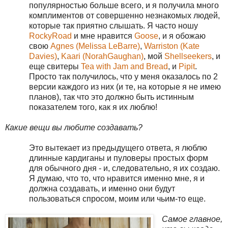
популярностью больше всего, и я получила много
комплиментов от совершенно незнакомых людей,
которые так приятно слышать. Я часто ношу
RockyRoad
и мне нравится
Goose
, и я обожаю
свою
Agnes (Melissa LeBarre)
,
Warriston (Kate
Davies)
,
Kaari (NorahGaughan)
, мой
Shellseekers
, и
еще свитеры
Tea with Jam and Bread
, и
Pipit
.
Просто так получилось, что у меня оказалось по 2
версии каждого из них (и те, на которые я не имею
планов), так что это должно быть истинным
показателем того, как я их люблю!
Какие вещи вы любите создавать?
Это вытекает из предыдущего ответа, я люблю
длинные кардиганы и пуловеры простых форм
для обычного дня - и, следовательно, я их создаю.
Я думаю, что то, что нравится именно мне, я и
должна создавать, и именно они будут
пользоваться спросом, моим или чьим-то еще.
Самое главное,