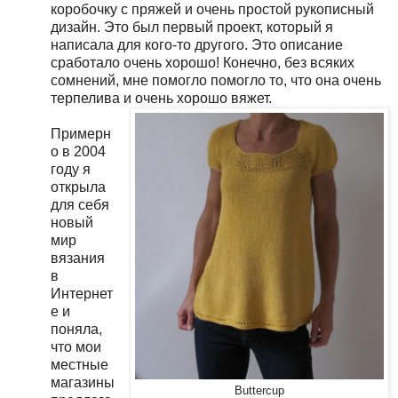
коробочку с пряжей и очень простой рукописный
дизайн. Это был первый проект, который я
написала для кого-то другого. Это описание
сработало очень хорошо! Конечно, без всяких
сомнений, мне помогло помогло то, что она очень
терпелива и очень хорошо вяжет.
Примерн
о в 2004
году я
открыла
для себя
новый
мир
вязания
в
Интернет
е и
поняла,
что мои
местные
магазины
Buttercup