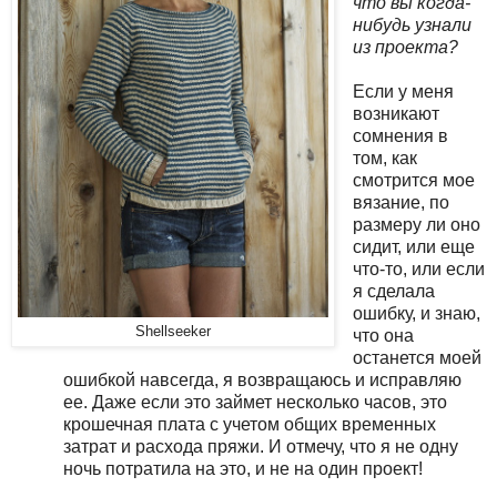
что вы когда-
нибудь узнали
из проекта?
Если у меня
возникают
сомнения в
том, как
смотрится мое
вязание, по
размеру ли оно
сидит, или еще
что-то, или если
я сделала
ошибку, и знаю,
Shellseeker
что она
останется моей
ошибкой навсегда, я возвращаюсь и исправляю
ее. Даже если это займет несколько часов, это
крошечная плата с учетом общих временных
затрат и расхода пряжи. И отмечу, что я не одну
ночь потратила на это, и не на один проект!