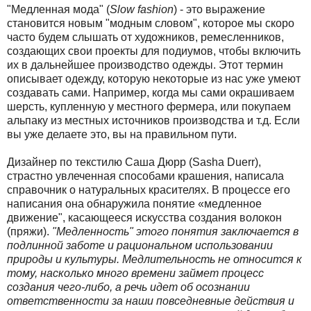
"Медленная мода" (
Slow fashion
) - это выражение
становится новым "модным словом", которое мы скоро
часто будем слышать от художников, ремесленников,
создающих свои проекты для подиумов, чтобы включить
их в дальнейшее производство одежды. Этот термин
описывает одежду, которую некоторые из нас уже умеют
создавать сами. Например, когда мы сами окрашиваем
шерсть, купленную у местного фермера, или покупаем
альпаку из местных источников производства и т.д. Если
вы уже делаете это, вы на правильном пути.
Дизайнер по текстилю Саша Дюрр (Sasha Duerr),
страстно увлеченная способами крашения, написала
справочник о натуральных красителях. В процессе его
написания она обнаружила понятие «медленное
движение", касающееся искусства создания волокон
(пряжи).
"Медленность" этого понятия заключается в
подлинной заботе и рациональном использовании
природы и культуры. Медлительность не относится к
тому, насколько много времени займет процесс
создания чего-либо, а речь идет об осознании
ответственности за наши повседневные действия и