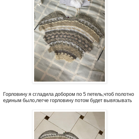
Горловину я сгладила добором по 5 петель,чтоб полотно
единым было,легче горловину потом будет вывязывать