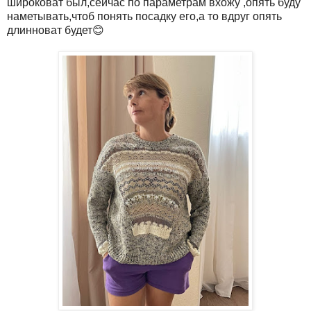
широковат был,сейчас по параметрам вхожу ,опять буду
наметывать,чтоб понять посадку его,а то вдруг опять
длинноват будет😊