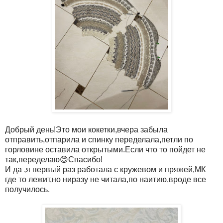
Добрый день!Это мои кокетки,вчера забыла
отправить,отпарила и спинку переделала,петли по
горловине оставила открытыми.Если что то пойдет не
так,переделаю😊Спасибо!
И да ,я первый раз работала с кружевом и пряжей,МК
где то лежит,но ниразу не читала,по наитию,вроде все
получилось.