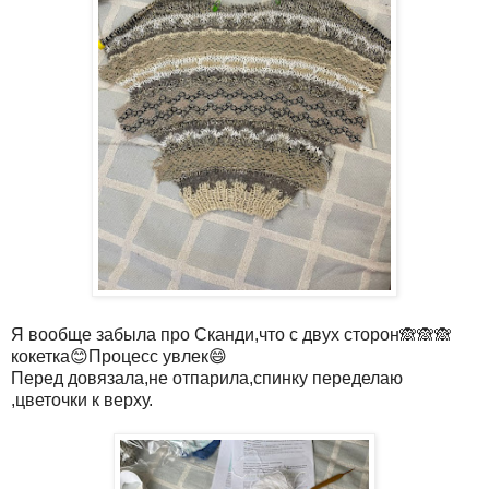
Я вообще забыла про Сканди,что с двух сторон🙈🙈🙈
кокетка😊Процесс увлек😄
Перед довязала,не отпарила,спинку переделаю
,цветочки к верху.