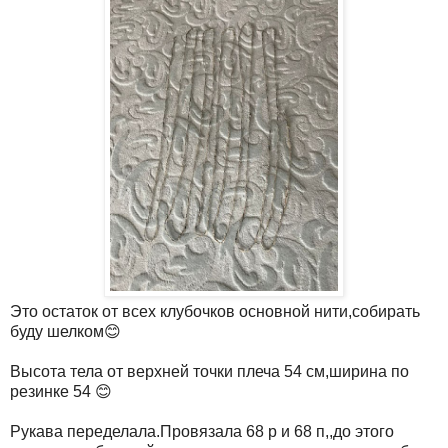
Это остаток от всех клубочков основной нити,собирать
буду шелком😊
Высота тела от верхней точки плеча 54 см,ширина по
резинке 54 😊
Рукава переделала.Провязала 68 р и 68 п,,до этого