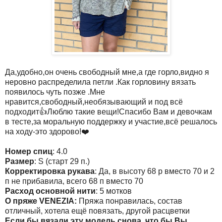
Да,удобно,он очень свободный мне,а где горло,видно я
неровно распределила петли .Как горловину вязать
появилось чуть позже .Мне
нравится,свободный,необязывающий и под всё
подходит👍Люблю такие вещи!Спасибо Вам и девочкам
в тесте,за моральную поддержку и участие,всё решалось
на ходу-это здорово!❤️
Номер спиц
: 4.0
Размер
: S (старт 29 п.)
Корректировка рукава
: Да, в высоту 68 р вместо 70 и 2
п не прибавила, всего 68 п вместо 70
Расход основной нити
: 5 мотков
О пряже VENEZIA:
Пряжа понравилась, состав
отличный, хотела ещё повязать, другой расцветки
Если бы вязали эту модель снова, что бы Вы