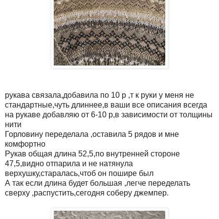
рукава связала,добавила по 10 р ,т к руки у меня не
стандартные,чуть длиннее,в ваши все описания всегда
на рукаве добавляю от 6-10 р,в зависимости от толщины
нити
Горловину переделала ,оставила 5 рядов и мне
комфортно
Рукав общая длина 52,5,по внутренней стороне
47,5,видно отпарила и не натянула
верхушку,старалась,чтоб он пошире был
А так если длина будет большая ,легче переделать
сверху ,распустить,сегодня соберу джемпер.