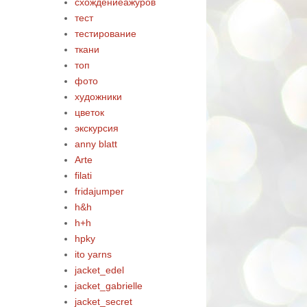
схождениеажуров
тест
тестирование
ткани
топ
фото
художники
цветок
экскурсия
anny blatt
Arte
filati
fridajumper
h&h
h+h
hpky
ito yarns
jacket_edel
jacket_gabrielle
jacket_secret