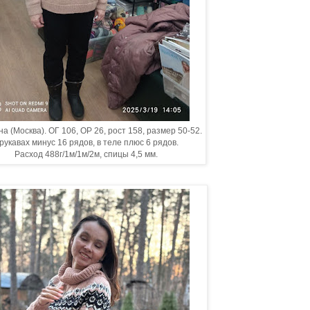
а (Москва). ОГ 106, ОР 26, рост 158, размер 50-52.
 рукавах минус 16 рядов, в теле плюс 6 рядов.
Расход 488г/1м/1м/2м, спицы 4,5 мм.