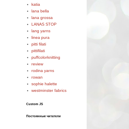
katia
lana bella
lana grossa
LANAS STOP
lang yarns
linea pura
pitti filati
pittifilati
puffcolorknitting
review
rodina yarns
rowan
sophie halette
westminster fabrics
Custom JS
Постоянные читатели