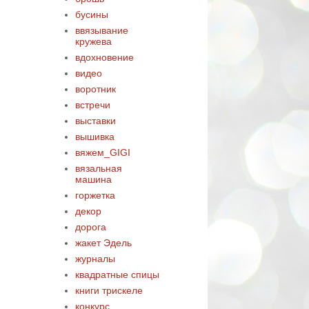
бусины
ввязывание
кружева
вдохновение
видео
воротник
встречи
выставки
вышивка
вяжем_GIGI
вязальная
машина
горжетка
декор
дорога
жакет Эдель
журналы
квадратные спицы
книги трискеле
конкурс