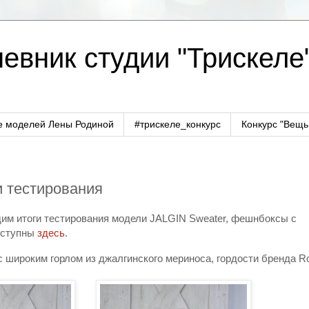
евник студии "Трискеле
е моделей Лены Родиной
#трискеле_конкурс
Конкурс "Вещь
 тестирования
им итоги тестирования модели JALGIN Sweater, фешнбоксы с
оступны
здесь
.
с широким горлом из джалгинского мериноса, гордости бренда R