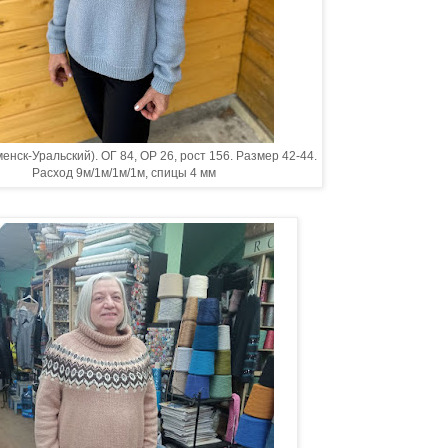
енск-Уральский). ОГ 84, ОР 26, рост 156. Размер 42-44.
Расход 9м/1м/1м/1м, спицы 4 мм