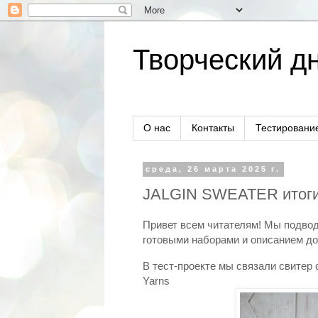
Творческий дн
О нас
Контакты
Тестировани
среда, 26 марта 2025 г.
JALGIN SWEATER итоги
Привет всем читателям! Мы подвод
готовыми наборами и описанием д
В тест-проекте мы связали свитер 
Yarns