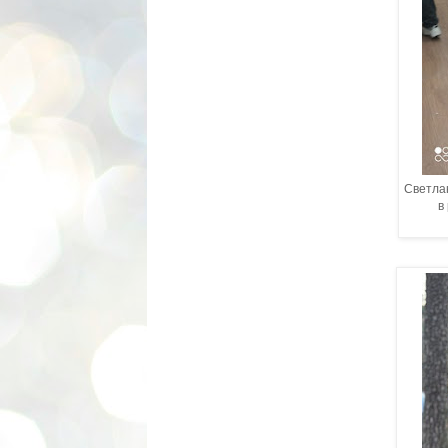
Светлан
в