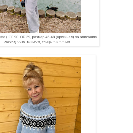
ква). ОГ 90, ОР 29, размер 46-48 (оригинал) по описанию.
Расход 550г/1м/2м/2м, спицы 5 и 5,5 мм