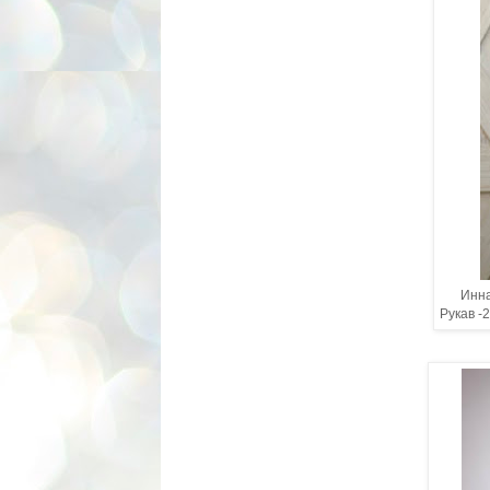
Инна
Рукав -